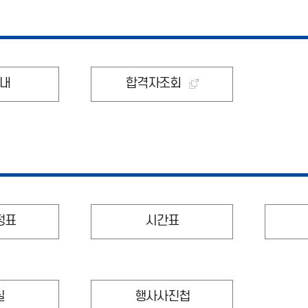
내
합격자조회
정표
시간표
실
행사사진첩