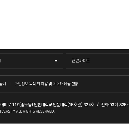
이
관련사이트
이
관련사이트
국방헬프콜
공시
개인정보 목적 외 이용 및 제 3차 제공 현황
발전기금
아카데미로 119(송도동) 인천대학교 인문대학(15호관) 324호
/
전화:032) 835
(FAQ)
산학협력단
IVERSITY.
ALL RIGHTS RESERVED.
소비자생활협동조합