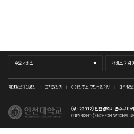
주요서비스
서비스 지킴
주요서비스
서비스 지킴
교무회의방송
묻고 답하기
개인정보처리방침
교직원찾기
이메일주소 무단수집거부
대학정보
교수채용
불친절신고
(우 : 22012) 인천광역시 연수구 
시설예약
자주 묻는 질문
COPYRIGHT ⓒ INCHEON NATIONAL UN
인터넷증명
칭찬마당