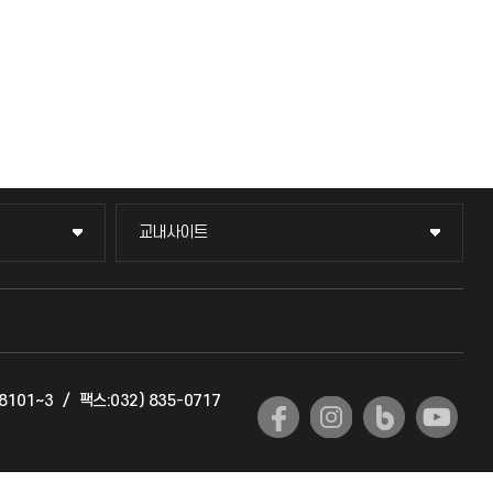
교내사이트
교내사이트
교수회
교육혁신본부
-8101~3
/
팩스:032) 835-0717
국제교류과
국제지원과