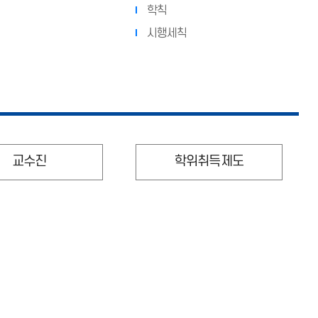
학칙
시행세칙
교수진
학위취득제도