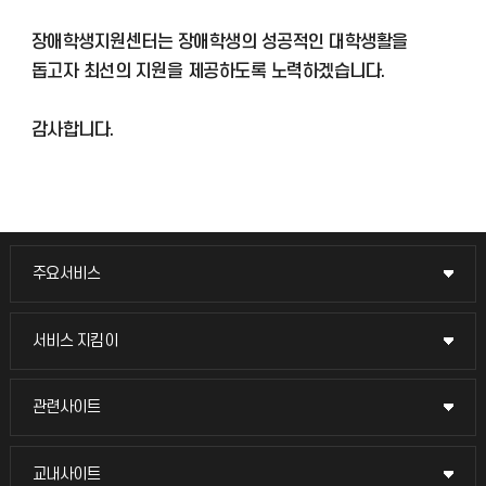
장애학생지원센터는 장애학생의 성공적인 대학생활을
돕고자 최선의 지원을 제공하도록 노력하겠습니다.
감사합니다.
주요서비스
주요서비스
교무회의방송
서비스 지킴이
서비스 지킴이
교수채용
묻고 답하기
관련사이트
관련사이트
시설예약
불친절신고
국방헬프콜
교내사이트
교내사이트