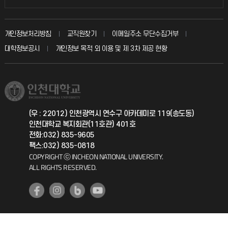
인터넷증명
자주 묻는 질문(FAQ)
발전기금
교수회
입학안내
개인정보처리방침
교직원찾기
이메일주소 무단수집거부
칭찬마당
산학협력단
교육혁신본부
대학정보공시
개인정보 목적 외 이용 및 제 3차 제공 현황
직원채용
학생서비스 지킴이
소비자생활협동조합
국제교류과
취업정보(학생)
총동문회
국제지원과
(우 : 22012) 인천광역시 연수구 아카데미로 119(송도동)
인천대학교 복지회관(11호관) 401호
공자아카데미
전화:032) 835-9605
팩스:032) 835-0818
기초교육원
COPYRIGHT ⓒ INCHEON NATIONAL UNIVERSITY.
ALL RIGHTS RESERVED.
공학교육혁신센터
대학생활상담센터