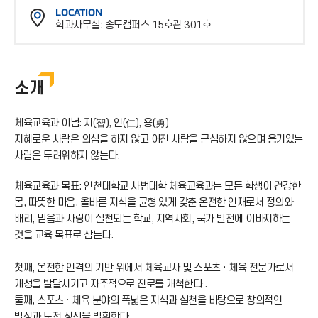
호
LOCATION
스
학과사무실: 송도캠퍼스 15호관 301호
번
위
호
치
소개
체육교육과 이념: 지(智), 인(仁), 용(勇)
지혜로운 사람은 의심을 하지 않고 어진 사람을 근심하지 않으며 용기있는
사람은 두려워하지 않는다.
체육교육과 목표: 인천대학교 사범대학 체육교육과는 모든 학생이 건강한
몸, 따뜻한 마음, 올바른 지식을 균형 있게 갖춘 온전한 인재로서 정의와
배려, 믿음과 사랑이 실천되는 학교, 지역사회, 국가 발전에 이바지하는
것을 교육 목표로 삼는다.
첫째, 온전한 인격의 기반 위에서 체육교사 및 스포츠 · 체육 전문가로서
개성을 발달시키고 자주적으로 진로를 개척한다 .
둘째, 스포츠 · 체육 분야의 폭넓은 지식과 실천을 바탕으로 창의적인
발상과 도전 정신을 발휘한다.